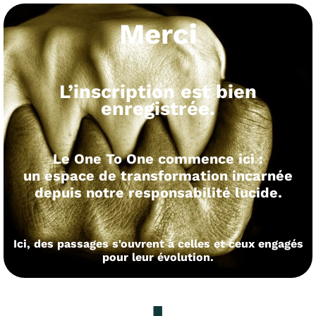
Merci
L’inscription est bien
enregistrée.
Le One To One commence ici :
un espace de transformation incarnée
depuis notre responsabilité lucide.
Ici, des passages s'ouvrent à celles et ceux engagés
pour leur évolution.