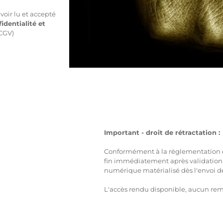
voir lu et accepté
identialité et
 CGV)
Important - droit de rétractation :
Conformément à la réglementation en
fin immédiatement après validation
numérique matérialisé dès l'envoi d
L'accès rendu disponible, aucun rem