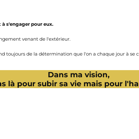
êt à s'engager pour eux.
angement venant de l'extérieur.
d toujours de la détermination que l'on a chaque jour à se ch
Dans ma vision,
s là pour subir sa vie mais pour l'hab